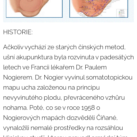
HISTORIE:
Ačkoliv vychází ze starých čínských metod,
ušní akupunktura byla rozvinuta v padesátých
letech ve Francii lékařem Dr. Paulem
Nogierem. Dr. Nogier vyvinul somatotopickou
mapu ucha založenou na principu
nevyvinutého plodu, převráceného vzhůru
nohama. Poté, co se v roce 1958 o
Nogierových mapách dozvěděli Číňané,
vynaložili nemalé prostředky na rozsáhlou