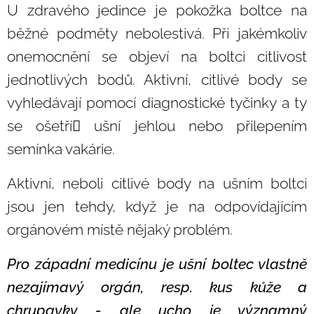
U zdravého jedince je pokožka boltce na
běžné podměty nebolestivá. Při jakémkoliv
onemocnění se objeví na boltci citlivost
jednotlivých bodů. Aktivní, citlivé body se
vyhledávají pomocí diagnostické tyčinky a ty
se ošetří ušní jehlou nebo přilepením
semínka vakárie.
Aktivní, neboli citlivé body na ušním boltci
jsou jen tehdy, když je na odpovídajícím
orgánovém místě nějaký problém.
Pro západní medicínu je ušní boltec vlastně
nezajímavý orgán, resp. kus kůže a
chrupavky - ale ucho je významný