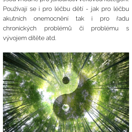
Používají se i pro léčbu dětí - jak pro léčbu
akutních onemocnění tak i pro řadu
chronických problémů či problému s
vývojem dítěte atd.