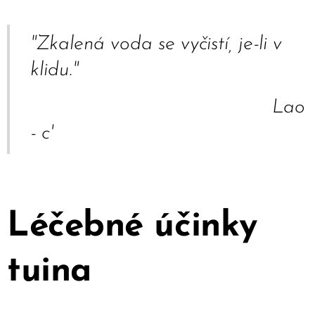
"Zkalená voda se vyčistí, je-li v
klidu."
Lao
- c'
Léčebné účinky
tuina