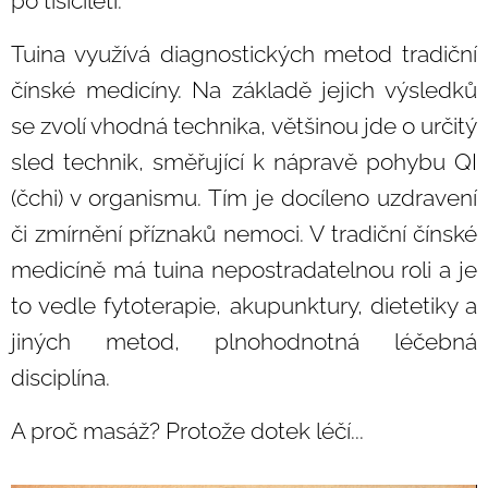
po tisíciletí.
Tuina využívá diagnostických metod tradiční
čínské medicíny. Na základě jejich výsledků
se zvolí vhodná technika, většinou jde o určitý
sled technik, směřující k nápravě pohybu QI
(čchi) v organismu. Tím je docíleno uzdravení
či zmírnění příznaků nemoci. V tradiční čínské
medicíně má tuina nepostradatelnou roli a je
to vedle fytoterapie, akupunktury, dietetiky a
jiných metod, plnohodnotná léčebná
disciplína.
A proč masáž? Protože dotek léčí...